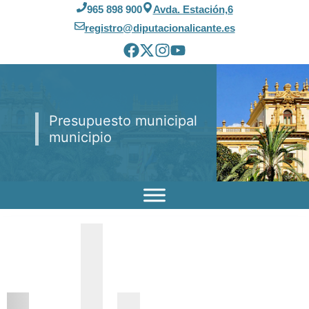
Saltar
965 898 900
Avda. Estación,6
al
registro@diputacionalicante.es
contenido
Presupuesto municipal
municipio