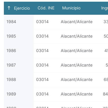
Cód. INE
Municipio
Ing
Ejercicio
1984
03014
Alacant/Alicante
33
1985
03014
Alacant/Alicante
50
1986
03014
Alacant/Alicante
4
1987
03014
Alacant/Alicante
5
1988
03014
Alacant/Alicante
68
1989
03014
Alacant/Alicante
84