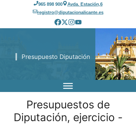
Saltar
965 898 900
Avda. Estación,6
al
registro@diputacionalicante.es
contenido
Presupuesto Diputación
Presupuestos de
Diputación, ejercicio -