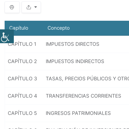
S
p
a
c
Capítulo
Concepto
e
r
CAPÍTULO 1
IMPUESTOS DIRECTOS
CAPÍTULO 2
IMPUESTOS INDIRECTOS
CAPÍTULO 3
TASAS, PRECIOS PÚBLICOS Y OTR
CAPÍTULO 4
TRANSFERENCIAS CORRIENTES
CAPÍTULO 5
INGRESOS PATRIMONIALES