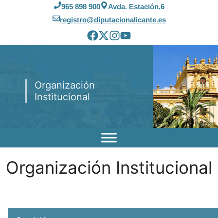
Saltar
965 898 900
Avda. Estación,6
al
registro@diputacionalicante.es
contenido
Organización
Institucional
Organización Institucional