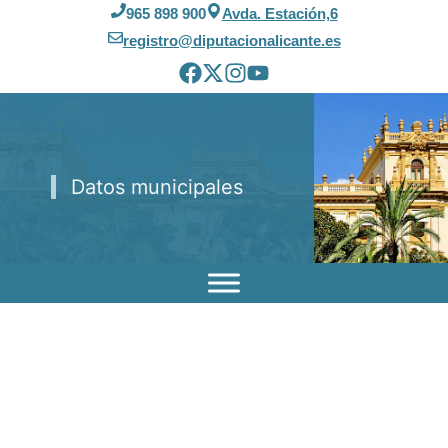
Saltar
965 898 900
Avda. Estación,6
al
registro@diputacionalicante.es
contenido
Datos municipales