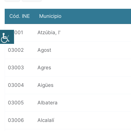
p
a
c
Cód. INE
Municipio
e
r
03001
Atzúbia, l'
03002
Agost
03003
Agres
03004
Aigües
03005
Albatera
03006
Alcalalí