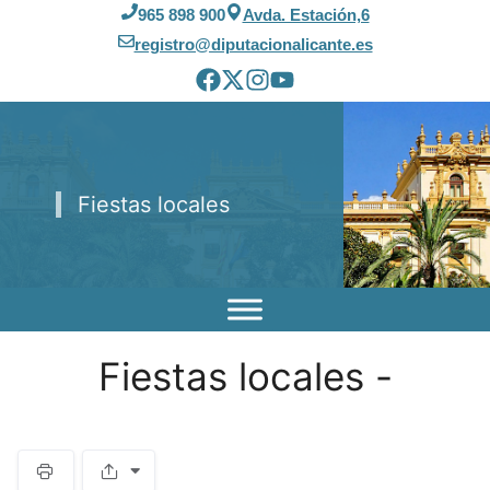
Saltar
965 898 900
Avda. Estación,6
al
registro@diputacionalicante.es
contenido
Fiestas locales
Fiestas locales -
S