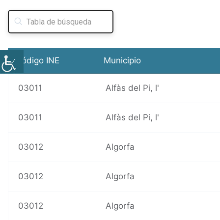
a
c
e
r
Código INE
Municipio
03011
Alfàs del Pi, l'
03011
Alfàs del Pi, l'
03012
Algorfa
03012
Algorfa
03012
Algorfa