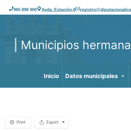
Saltar
965 898 900
Avda. Estación,6
registro@diputacionalica
al
contenido
Municipios herman
Inicio
Datos municipales
Print
Export
S
p