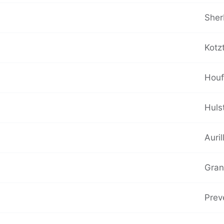
Sher
Kotz
Houf
Huls
Auri
Granv
Prev