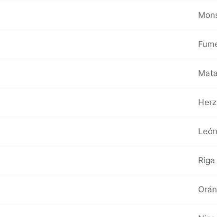
Mons
Fume
Mata
Herzl
León
Riga 
Orán