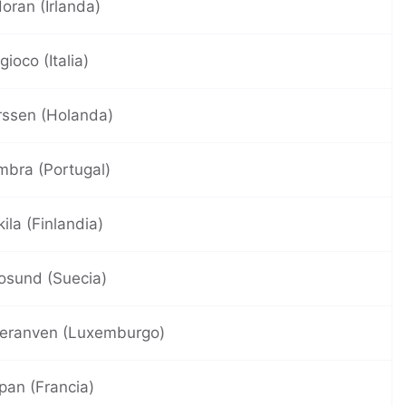
oran (Irlanda)
gioco (Italia)
ssen (Holanda)
mbra (Portugal)
ila (Finlandia)
osund (Suecia)
eranven (Luxemburgo)
an (Francia)