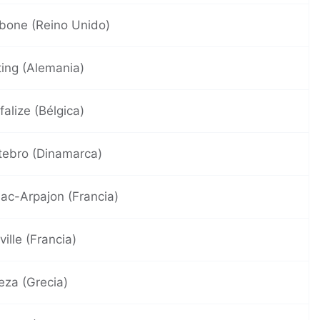
bone (Reino Unido)
ting (Alemania)
falize (Bélgica)
tebro (Dinamarca)
llac-Arpajon (Francia)
ille (Francia)
eza (Grecia)