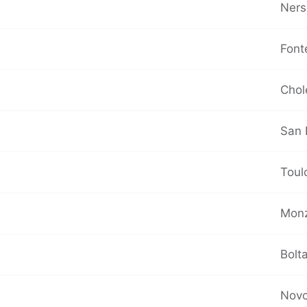
Ners
Font
Chol
San 
Toul
Monz
Bolt
Novo