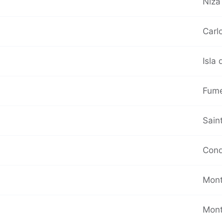
Niza
Carlo
Isla 
Fume
Saint
Cond
Mont
Mont