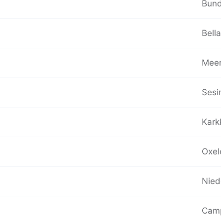
Bund
Bella
Meer
Sesi
Karkk
Oxel
Nied
Camp