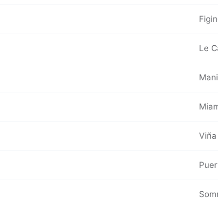
Figin
Le C
Mani
Miam
Viña
Puer
Somm